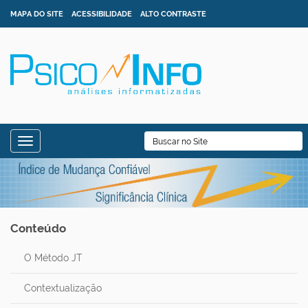
MAPA DO SITE
ACESSIBILIDADE
ALTO CONTRASTE
N
B
Toggle navigation
a
Busca Avançada…
v
e
g
Conteúdo
a
ç
O Método JT
ã
o
Contextualização